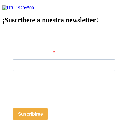
¡Suscríbete a nuestra newsletter!
Correo electrónico
Acepto la política de privacidad y recibir sus correos
comerciales.
Prestador del servicio: Asociación de Directores de Recursos
Humanos y Gestores de Explotaciones Hoteleras y Empresas
Turísticas y Otros (GEHOCAN)
Suscribirse